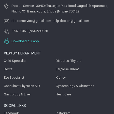
Docton Service : 30/50 Chatterjee Para Road, Jagadish Apartment,
Flat no ‘C’, Barrackpore, 24pgs (N) pin- 700122
doctonservice@gmail.com
,
help.docton@gmail.com
9732003639
,
9647999858
Download our app
VIEW BY DEPARTMENT
Child Specialist
Diabetes, Thyroid
Dental
Ear,Nose,Throat
Eye Specialist
Kidney
Consultant Physician MD
Gynaecology & Obstetrics
Gastrology & Liver
Heart Care
SOCIAL LINKS
Facebook
Instagram