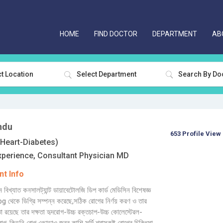
HOME
FIND DOCTOR
DEPARTMENT
AB
t Location
Select Department
ndu
653 Profile View
eart-Diabetes)
xperience, Consultant Physician MD
t Info
 বিখ্যাত কনসালট্যান্ট ডায়াবেটোলজি ডিপ কার্ড মেডিসিন বিশেষজ্ঞ
থেকে ডিগ্রি সম্পন্ন করেছে,সঠিক রোগের নির্ণয় করণ ও তার
তা রয়েছে তার দক্ষতা হৃদরোগ-উচ্চ রক্তচাপ-উচ্চ কোলেস্টেরল-