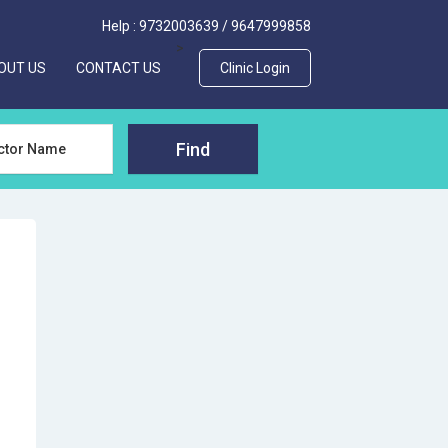
Help :
9732003639
/
9647999858
>
OUT US
CONTACT US
Clinic Login
Find