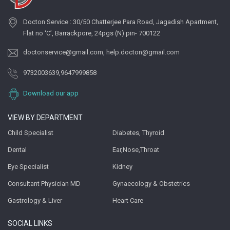
Docton Service : 30/50 Chatterjee Para Road, Jagadish Apartment,
Flat no ‘C’, Barrackpore, 24pgs (N) pin- 700122
doctonservice@gmail.com
,
help.docton@gmail.com
9732003639
,
9647999858
Download our app
VIEW BY DEPARTMENT
Child Specialist
Diabetes, Thyroid
Dental
Ear,Nose,Throat
Eye Specialist
Kidney
Consultant Physician MD
Gynaecology & Obstetrics
Gastrology & Liver
Heart Care
SOCIAL LINKS