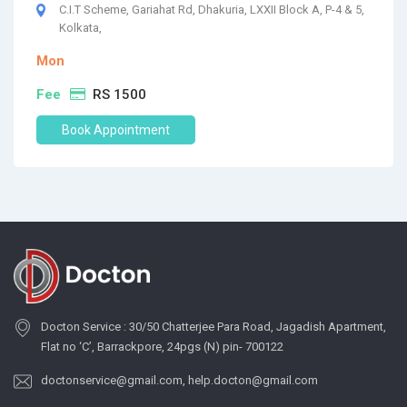
C.I.T Scheme, Gariahat Rd, Dhakuria, LXXII Block A, P-4 & 5,
Kolkata,
Mon
Fee
RS 1500
Book Appointment
Docton Service : 30/50 Chatterjee Para Road, Jagadish Apartment,
Flat no ‘C’, Barrackpore, 24pgs (N) pin- 700122
doctonservice@gmail.com
,
help.docton@gmail.com