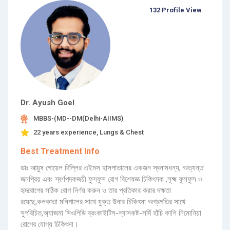
132 Profile View
Dr. Ayush Goel
MBBS-(MD--DM(Delhi-AIIMS)
22 years experience, Lungs & Chest
Best Treatment Info
ডাঃ আয়ুষ গোয়েল দিল্লির এইমস হাসপাতালের একজন স্বনামধন্য, অত্যন্ত
জনপ্রিয় এবং স্বর্ণপদকজয়ী ফুসফুস রোগ বিশেষজ্ঞ চিকিৎসক ,সূক্ষ্ম ফুসফুস ও
হৃদরোগের সঠিক রোগ নির্ণয় করুন ও তার প্রতিকার করার দক্ষতা
রয়েছে,কলকাতা মনিপালের সাথে যুক্ত উনার চিকিৎসা অগ্রগতির সাথে
সুপরিচিত,অ্যাজমা সিওপিডি ব্রংকাইটিস-শ্বাসকষ্ট-সর্দি হাঁচি কাশি নিমোনিয়া
রোগের যোগ্য চিকিৎসা।