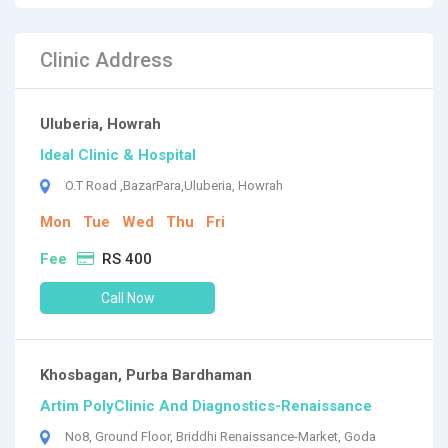
Clinic Address
Uluberia, Howrah
Ideal Clinic & Hospital
O.T Road ,BazarPara,Uluberia, Howrah
Mon
Tue
Wed
Thu
Fri
Fee
RS 400
Call Now
Khosbagan, Purba Bardhaman
Artim PolyClinic And Diagnostics-Renaissance
No8, Ground Floor, Briddhi Renaissance-Market, Goda