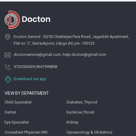
Docton Service : 30/50 Chatterjee Para Road, Jagadish Apartment,
Flat no ‘C’, Barrackpore, 24pgs (N) pin- 700122
doctonservice@gmail.com
,
help.docton@gmail.com
9732003639
,
9647999858
Download our app
VIEW BY DEPARTMENT
Child Specialist
Diabetes, Thyroid
Dental
Ear,Nose,Throat
Eye Specialist
Kidney
Consultant Physician MD
Gynaecology & Obstetrics