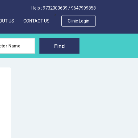
Help :
9732003639
/
9647999858
>
OUT US
CONTACT US
Clinic Login
Find