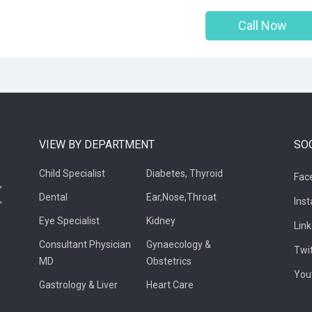
Call Now
VIEW BY DEPARTMENT
SO
Child Specialist
Diabetes, Thyroid
Fac
,
Dental
Ear,Nose,Throat
,
Ins
Eye Specialist
Kidney
Lin
Consultant Physician
Gynaecology &
Twi
MD
Obstetrics
You
Gastrology & Liver
Heart Care