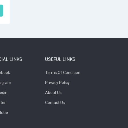
CIAL LINKS
USEFUL LINKS
ebook
Terms Of Condition
tagram
Privacy Policy
kedin
About Us
tter
Contact Us
tube