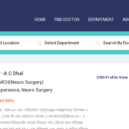
HOME
FIND DOCTOR
DEPARTMENT
AB
t Location
Select Department
 -A C Dhal
2743 Profile View
CH(Neuro Surgery)
xperience, Neuro Surgery
t Info
 মেরুদণ্ড এবং পেরিফেরাল স্নায়ুতন্ত্রের অস্ত্রোপচারে বিশেষজ্ঞ ও
তা।(আর জি কার মেডিকেল কলেজ ও হাসপাতাল)চিকিত্সক,ডা। এ
শাদার নিউরোলজি ক্ষেত্রে বিখ্যাত নাম।বিশেষ করে মস্তিষ্ক