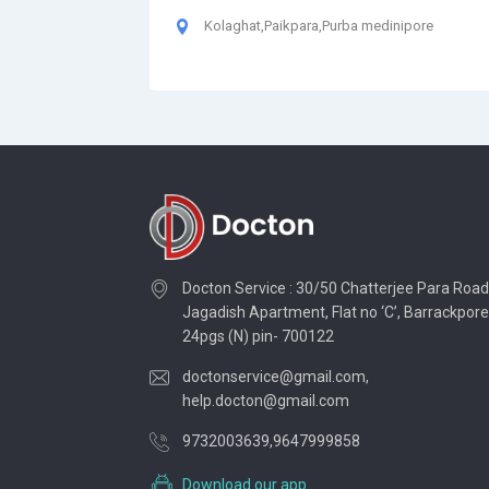
Kolaghat,Paikpara,Purba medinipore
Docton Service : 30/50 Chatterjee Para Road
Jagadish Apartment, Flat no ‘C’, Barrackpore
24pgs (N) pin- 700122
doctonservice@gmail.com
,
help.docton@gmail.com
9732003639
,
9647999858
Download our app