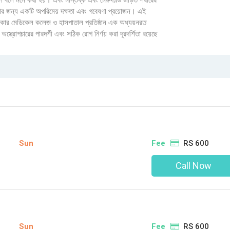
িল বলে মনে করা হয়। এবং মস্তিষ্ক এবং মেরুদণ্ড জড়িত শরীরের
ার জন্য একটি অপরিমেয় দক্ষতা এবং গবেষণা প্রয়োজন। এই
কার মেডিকেল কলেজ ও হাসপাতাল প্রতিষ্ঠান এক অধ্যয়নরত
স্ত্রোপচারের পারদর্শী এবং সঠিক রোগ নির্ণয় করা দূরদর্শিতা রয়েছে
Sun
Fee
RS 600
Call Now
Sun
Fee
RS 600