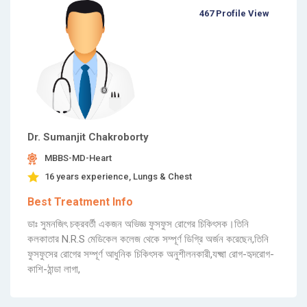
467 Profile View
Dr. Sumanjit Chakroborty
MBBS-MD-Heart
16 years experience, Lungs & Chest
Best Treatment Info
ডাঃ সুমনজিৎ চক্রবর্তী একজন অভিজ্ঞ ফুসফুস রোগের চিকিৎসক।তিনি
কলকাতার N.R.S মেডিকেল কলেজ থেকে সম্পূর্ণ ডিগ্রি অর্জন করেছেন,তিনি
ফুসফুসের রোগের সম্পূর্ণ আধুনিক চিকিৎসক অনুশীলনকারী,যক্ষ্মা রোগ-হৃদরোগ-
কাশি-ঠান্ডা লাগা,