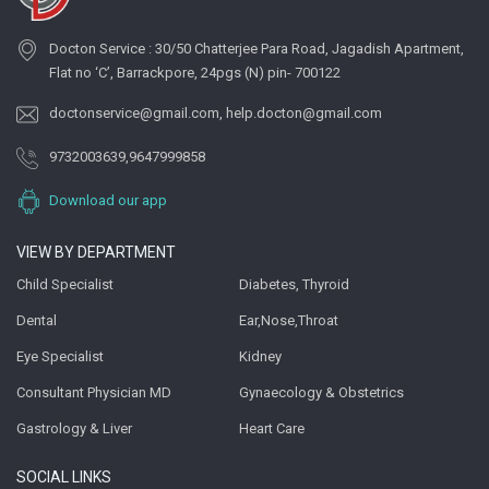
Docton Service : 30/50 Chatterjee Para Road, Jagadish Apartment,
Flat no ‘C’, Barrackpore, 24pgs (N) pin- 700122
doctonservice@gmail.com
,
help.docton@gmail.com
9732003639
,
9647999858
Download our app
VIEW BY DEPARTMENT
Child Specialist
Diabetes, Thyroid
Dental
Ear,Nose,Throat
Eye Specialist
Kidney
Consultant Physician MD
Gynaecology & Obstetrics
Gastrology & Liver
Heart Care
SOCIAL LINKS