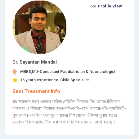
661 Profile View
Dr. Sayantan Mandal
MBBS,MD-Consultant Paediatrician & Neonatologist
16 years experience, Child Specialist
Best Treatment Info
ডাঃ সায়ন্তন মন্ডল একজন অভিজ্ঞ মেডিসিন বিশেষজ্ঞ শিশু রোগের চিকিৎসক
নবজাতক ও শিশুরোগ বিশেষজ্ঞ জ্বর-সর্দি-কাশি-ওজন কমানো-বমি-অ্যাসিডিটি-
লুজ মোশন-ডায়রিয়া বহরমপুর এলাকায় শিশু রোগের চিকিৎসা সুনাম রয়েছে
রোগের সঠিক ডায়াগনোসিস করা ও তার প্রতিকার দেওয়া দক্ষতা রয়েছে।