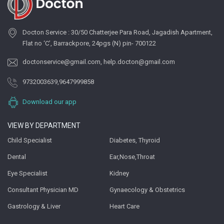
Docton Service : 30/50 Chatterjee Para Road, Jagadish Apartment,
Flat no ‘C’, Barrackpore, 24pgs (N) pin- 700122
doctonservice@gmail.com
,
help.docton@gmail.com
9732003639
,
9647999858
Download our app
VIEW BY DEPARTMENT
Child Specialist
Diabetes, Thyroid
Dental
Ear,Nose,Throat
Eye Specialist
Kidney
Consultant Physician MD
Gynaecology & Obstetrics
Gastrology & Liver
Heart Care