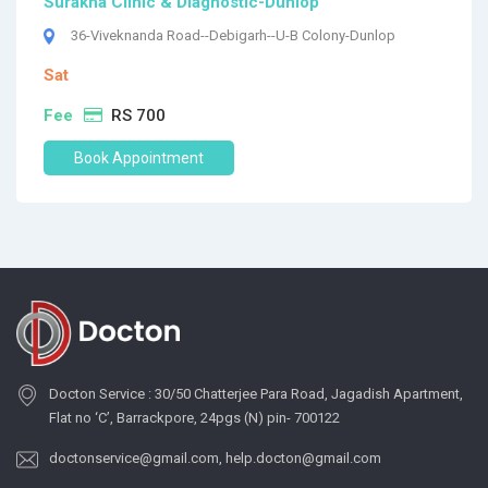
Surakha Clinic & Diagnostic-Dunlop
36-Viveknanda Road--Debigarh--U-B Colony-Dunlop
Sat
Fee
RS 700
Book Appointment
Docton Service : 30/50 Chatterjee Para Road, Jagadish Apartment,
Flat no ‘C’, Barrackpore, 24pgs (N) pin- 700122
doctonservice@gmail.com
,
help.docton@gmail.com