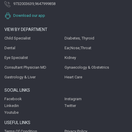
9732003639
,
9647999858
Download our app
VIEW BY DEPARTMENT
Child Specialist
Diabetes, Thyroid
Dental
Ear,Nose,Throat
Eye Specialist
Kidney
Consultant Physician MD
Gynaecology & Obstetrics
Gastrology & Liver
Heart Care
SOCIAL LINKS
Facebook
Instagram
Linkedin
Twitter
Youtube
USEFUL LINKS
Terms Of Condition
Privacy Policy