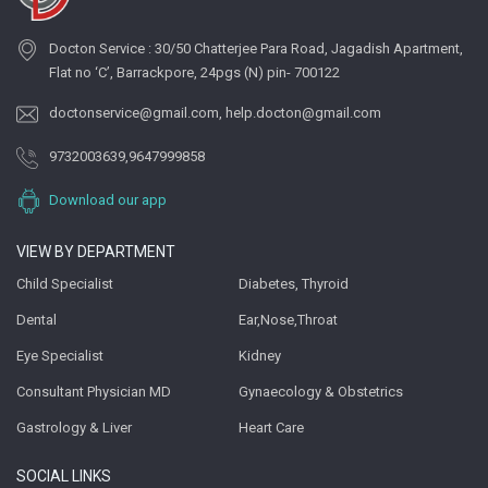
Docton Service : 30/50 Chatterjee Para Road, Jagadish Apartment,
Flat no ‘C’, Barrackpore, 24pgs (N) pin- 700122
doctonservice@gmail.com
,
help.docton@gmail.com
9732003639
,
9647999858
Download our app
VIEW BY DEPARTMENT
Child Specialist
Diabetes, Thyroid
Dental
Ear,Nose,Throat
Eye Specialist
Kidney
Consultant Physician MD
Gynaecology & Obstetrics
Gastrology & Liver
Heart Care
SOCIAL LINKS