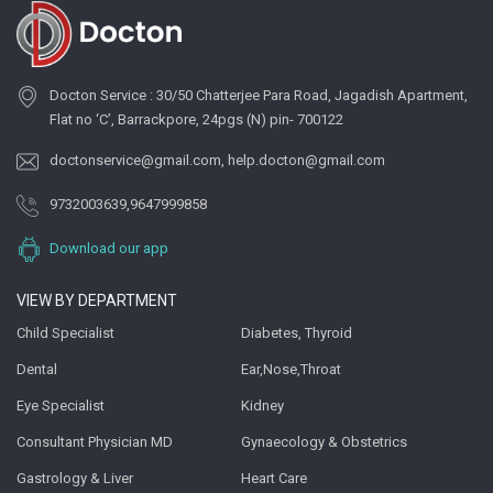
Docton Service : 30/50 Chatterjee Para Road, Jagadish Apartment,
Flat no ‘C’, Barrackpore, 24pgs (N) pin- 700122
doctonservice@gmail.com
,
help.docton@gmail.com
9732003639
,
9647999858
Download our app
VIEW BY DEPARTMENT
Child Specialist
Diabetes, Thyroid
Dental
Ear,Nose,Throat
Eye Specialist
Kidney
Consultant Physician MD
Gynaecology & Obstetrics
Gastrology & Liver
Heart Care