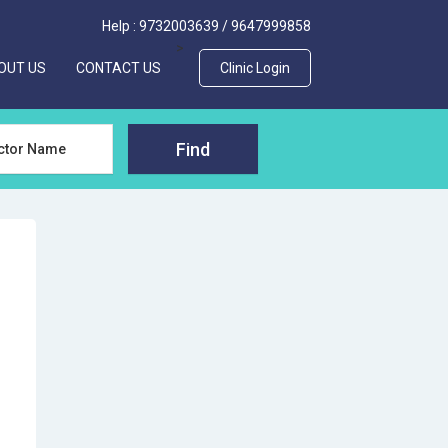
Help :
9732003639
/
9647999858
>
OUT US
CONTACT US
Clinic Login
Find