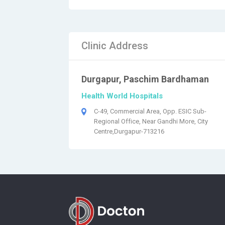
Clinic Address
Durgapur, Paschim Bardhaman
Health World Hospitals
C-49, Commercial Area, Opp. ESIC Sub-
Regional Office, Near Gandhi More, City
Centre,Durgapur-713216