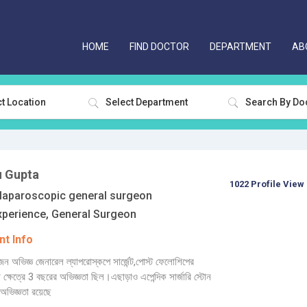
HOME
FIND DOCTOR
DEPARTMENT
AB
t Location
Select Department
u Gupta
1022 Profile View
aparoscopic general surgeon
xperience, General Surgeon
t Info
কজন অভিজ্ঞ জেনারেল ল্যাপরোস্কপে সার্জেন্ট,পোস্ট ফেলোশিপের
রো ক্ষেত্রে 3 বছরের অভিজ্ঞতা ছিল।এছাড়াও এপেন্দিক সার্জারি স্টোন
রি অভিজ্ঞতা রয়েছে