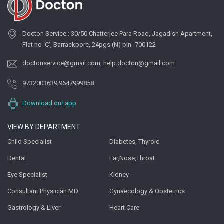
Docton Service : 30/50 Chatterjee Para Road, Jagadish Apartment,
Flat no ‘C’, Barrackpore, 24pgs (N) pin- 700122
doctonservice@gmail.com
,
help.docton@gmail.com
9732003639
,
9647999858
Download our app
VIEW BY DEPARTMENT
Child Specialist
Diabetes, Thyroid
Dental
Ear,Nose,Throat
Eye Specialist
Kidney
Consultant Physician MD
Gynaecology & Obstetrics
Gastrology & Liver
Heart Care