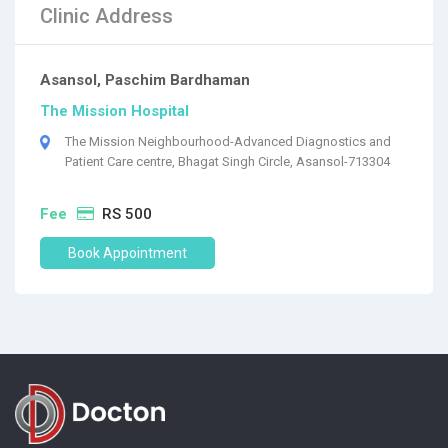
Clinic Address
Asansol, Paschim Bardhaman
The Mission Hospital
The Mission Neighbourhood-Advanced Diagnostics and
Patient Care centre, Bhagat Singh Circle, Asansol-713304
Fee
RS 500
Book Appointment