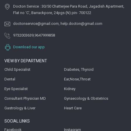
Docton Service : 30/50 Chatterjee Para Road, Jagadish Apartment,
Flat no ‘C’, Barrackpore, 24pgs (N) pin- 700122
doctonservice@gmail.com
,
help.docton@gmail.com
9732003639
,
9647999858
Download our app
VIEW BY DEPARTMENT
Child Specialist
Diabetes, Thyroid
Dental
Ear,Nose,Throat
Eye Specialist
Kidney
Consultant Physician MD
Gynaecology & Obstetrics
Gastrology & Liver
Heart Care
SOCIAL LINKS
Facebook
Instagram