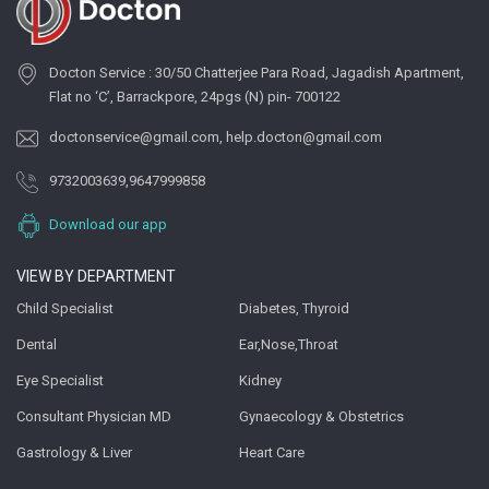
Docton Service : 30/50 Chatterjee Para Road, Jagadish Apartment,
Flat no ‘C’, Barrackpore, 24pgs (N) pin- 700122
doctonservice@gmail.com
,
help.docton@gmail.com
9732003639
,
9647999858
Download our app
VIEW BY DEPARTMENT
Child Specialist
Diabetes, Thyroid
Dental
Ear,Nose,Throat
Eye Specialist
Kidney
Consultant Physician MD
Gynaecology & Obstetrics
Gastrology & Liver
Heart Care