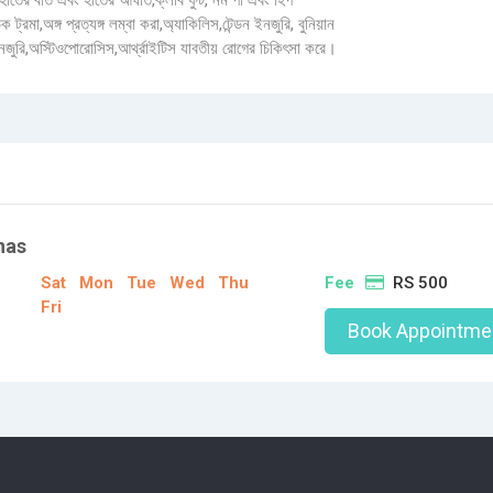
, হাতের বাত এবং হাতের আঘাত,ক্লাব ফুট, নম পা এবং হিপ
ক ট্রমা,অঙ্গ প্রত্যঙ্গ লম্বা করা,অ্যাকিলিস,টেন্ডন ইনজুরি, বুনিয়ান
নজুরি,অস্টিওপোরোসিস,আর্থ্রাইটিস যাবতীয় রোগের চিকিৎসা করে।
nas
Sat
Mon
Tue
Wed
Thu
Fee
RS 500
Fri
Book Appointme