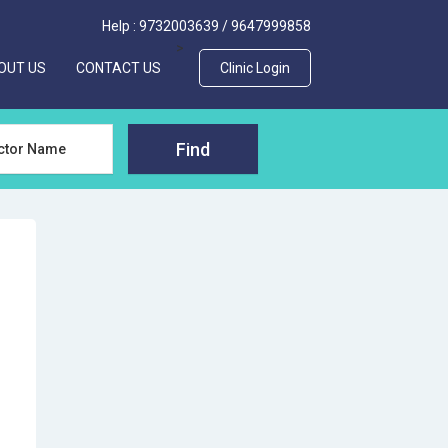
Help :
9732003639
/
9647999858
>
OUT US
CONTACT US
Clinic Login
Find