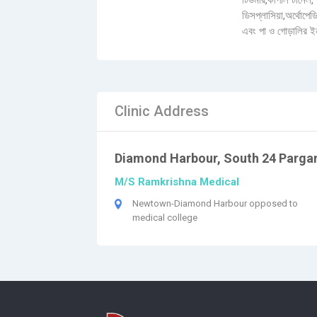
টিউমার,কার্পাল টানেল
ডিসপ্লাসিয়া,অর্থোপেডি
এবং পা ও গোড়ালির ই
Clinic Address
Diamond Harbour, South 24 Parga
M/S Ramkrishna Medical
Newtown-Diamond Harbour opposed to
medical college