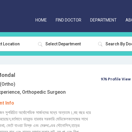
HOME
FIND DOCTOR
DEPARTMENT
AB
t Location
Select Department
Mondal
976 Profile View
Ortho)
xperience, Orthopedic Surgeon
t Info
ন সুপরিচিত অর্থোপেডিক সার্জনদের মধ্যে অন্যতম।,বহু বছর ধরে
 রয়েছেন,বর্তমানে ডায়মন্ড হারবার সরকারি মেডিকেলকলেজের সাথে
যথা, ফেটে যাওয়া ডিস্ক এবং মেরুদণ্ডের স্টেনোসিস,হাড়ের