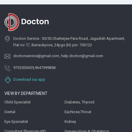
Docton Service : 30/50 Chatterjee Para Road, Jagadish Apartment,
Flat no ‘C’, Barrackpore, 24pgs (N) pin- 700122
doctonservice@gmail.com
,
help.docton@gmail.com
9732003639
,
9647999858
Download our app
VIEW BY DEPARTMENT
Child Specialist
Diabetes, Thyroid
Dental
Ear,Nose,Throat
Eye Specialist
Kidney
Consultant Physician MD
Gynaecology & Obstetrics