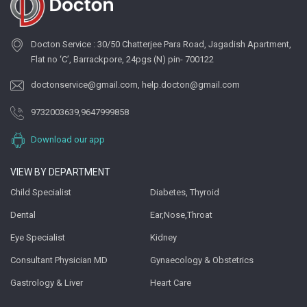
Docton Service : 30/50 Chatterjee Para Road, Jagadish Apartment,
Flat no ‘C’, Barrackpore, 24pgs (N) pin- 700122
doctonservice@gmail.com
,
help.docton@gmail.com
9732003639
,
9647999858
Download our app
VIEW BY DEPARTMENT
Child Specialist
Diabetes, Thyroid
Dental
Ear,Nose,Throat
Eye Specialist
Kidney
Consultant Physician MD
Gynaecology & Obstetrics
Gastrology & Liver
Heart Care