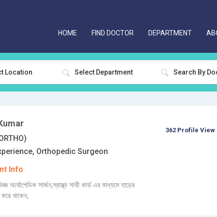
HOME
FIND DOCTOR
DEPARTMENT
AB
t Location
Select Department
 Kumar
362 Profile View
ORTHO)
xperience, Orthopedic Surgeon
t Info
ঞ অর্থোপেডিক সার্জন,স্বাস্থ্য সাথী কার্ড এর মাধ্যমে হাড়ের
 করে থাকেন,