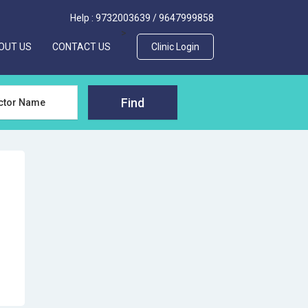
Help :
9732003639
/
9647999858
>
OUT US
CONTACT US
Clinic Login
Find