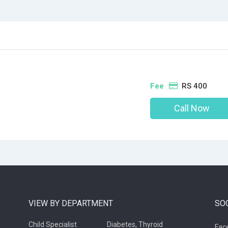
Fee
RS 400
Call Now
VIEW BY DEPARTMENT
SO
Child Specialist
Diabetes, Thyroid
Fac