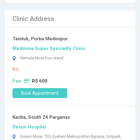
Clinic Address
Tamluk, Purba Medinipur
Medinova Super Speciality Clinic
Nimtala More bus stand
Fri
Fee
RS 600
Book Appointment
Kasba, South 24 Parganas
Desun Hospital
Desun More, 720, Eastern Metropolitan Bypass, Golpark,