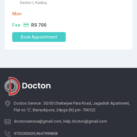
Sector I, Kasba,
Mon
Fee
RS 700
Book Appointment
Docton Service : 30/50 Chatterjee Para Road, Jagadish Apartment,
Flat no ‘C’, Barrackpore, 24pgs (N) pin- 700122
doctonservice@gmail.com
,
help.docton@gmail.com
9732003639
,
9647999858