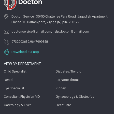
Docton Service : 30/50 Chatterjee Para Road, Jagadish Apartment,
Flat no ‘C’, Barrackpore, 24pgs (N) pin- 700122
doctonservice@gmail.com
,
help.docton@gmail.com
9732003639
,
9647999858
Download our app
VIEW BY DEPARTMENT
Child Specialist
Diabetes, Thyroid
Dental
Ear,Nose,Throat
Eye Specialist
Kidney
Consultant Physician MD
Gynaecology & Obstetrics
Gastrology & Liver
Heart Care