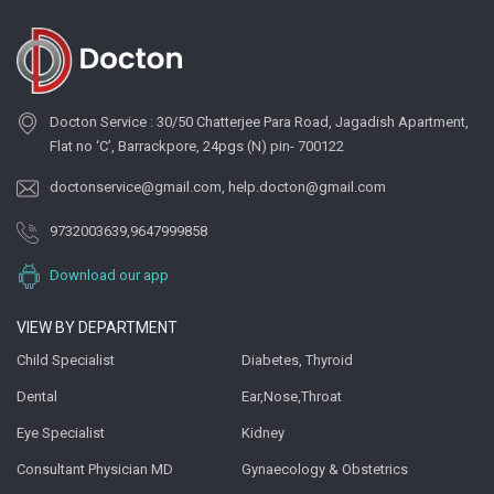
Docton Service : 30/50 Chatterjee Para Road, Jagadish Apartment,
Flat no ‘C’, Barrackpore, 24pgs (N) pin- 700122
doctonservice@gmail.com
,
help.docton@gmail.com
9732003639
,
9647999858
Download our app
VIEW BY DEPARTMENT
Child Specialist
Diabetes, Thyroid
Dental
Ear,Nose,Throat
Eye Specialist
Kidney
Consultant Physician MD
Gynaecology & Obstetrics