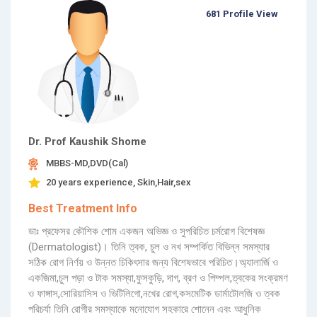
681 Profile View
Dr. Prof Kaushik Shome
MBBS-MD,DVD(Cal)
20 years experience, Skin,Hair,sex
Best Treatment Info
ডাঃ প্রফেসর কৌশিক শোম একজন অভিজ্ঞ ও সুপরিচিত চর্মরোগ বিশেষজ্ঞ
(Dermatologist)। তিনি ত্বক, চুল ও নখ সম্পর্কিত বিভিন্ন সমস্যার
সঠিক রোগ নির্ণয় ও উন্নত চিকিৎসার জন্য বিশেষভাবে পরিচিত।অ্যালার্জি ও
একজিমা,চুল পড়া ও টাক সমস্যা,ফুসকুড়ি, দাগ, ব্রণ ও পিম্পল,ত্বকের সংক্রমণ
ও ফাঙ্গাস,সোরিয়াসিস ও ভিটিলিগো,নখের রোগ,কসমেটিক ডার্মাটোলজি ও ত্বক
পরিচর্যা তিনি রোগীর সমস্যাকে মনোযোগ সহকারে শোনেন এবং আধুনিক