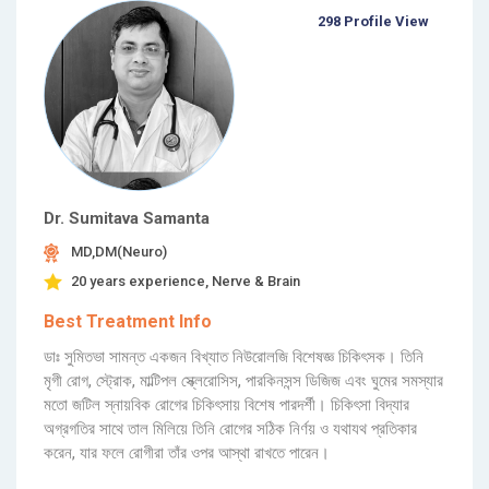
298 Profile View
Dr. Sumitava Samanta
MD,DM(Neuro)
20 years experience, Nerve & Brain
Best Treatment Info
ডাঃ সুমিতভা সামন্ত একজন বিখ্যাত নিউরোলজি বিশেষজ্ঞ চিকিৎসক। তিনি
মৃগী রোগ, স্ট্রোক, মাল্টিপল স্ক্লেরোসিস, পারকিনসন্স ডিজিজ এবং ঘুমের সমস্যার
মতো জটিল স্নায়বিক রোগের চিকিৎসায় বিশেষ পারদর্শী। চিকিৎসা বিদ্যার
অগ্রগতির সাথে তাল মিলিয়ে তিনি রোগের সঠিক নির্ণয় ও যথাযথ প্রতিকার
করেন, যার ফলে রোগীরা তাঁর ওপর আস্থা রাখতে পারেন।