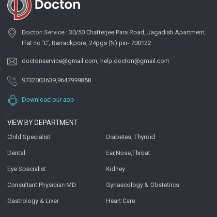
Docton Service : 30/50 Chatterjee Para Road, Jagadish Apartment,
Flat no ‘C’, Barrackpore, 24pgs (N) pin- 700122
doctonservice@gmail.com
,
help.docton@gmail.com
9732003639
,
9647999858
Download our app
VIEW BY DEPARTMENT
Child Specialist
Diabetes, Thyroid
Dental
Ear,Nose,Throat
Eye Specialist
Kidney
Consultant Physician MD
Gynaecology & Obstetrics
Gastrology & Liver
Heart Care