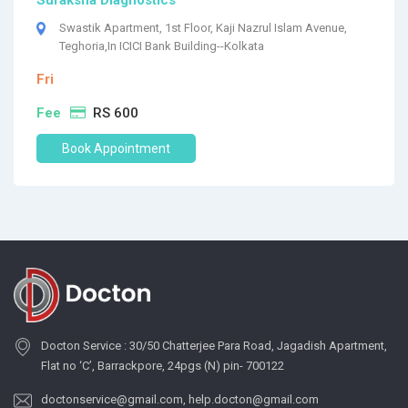
Suraksha Diagnostics
Swastik Apartment, 1st Floor, Kaji Nazrul Islam Avenue,
Teghoria,In ICICI Bank Building--Kolkata
Fri
Fee
RS 600
Book Appointment
Docton Service : 30/50 Chatterjee Para Road, Jagadish Apartment,
Flat no ‘C’, Barrackpore, 24pgs (N) pin- 700122
doctonservice@gmail.com
,
help.docton@gmail.com