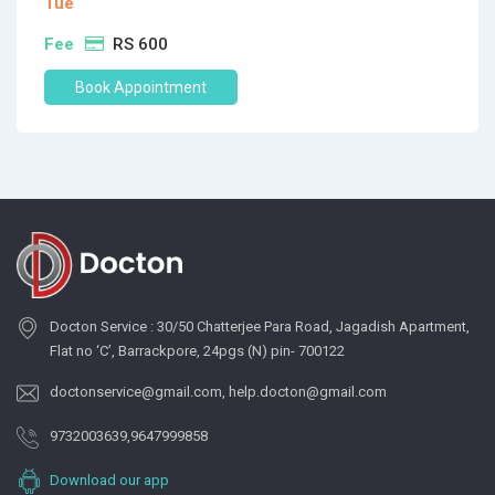
Tue
Fee
RS 600
Book Appointment
Docton Service : 30/50 Chatterjee Para Road, Jagadish Apartment,
Flat no ‘C’, Barrackpore, 24pgs (N) pin- 700122
doctonservice@gmail.com
,
help.docton@gmail.com
9732003639
,
9647999858
Download our app