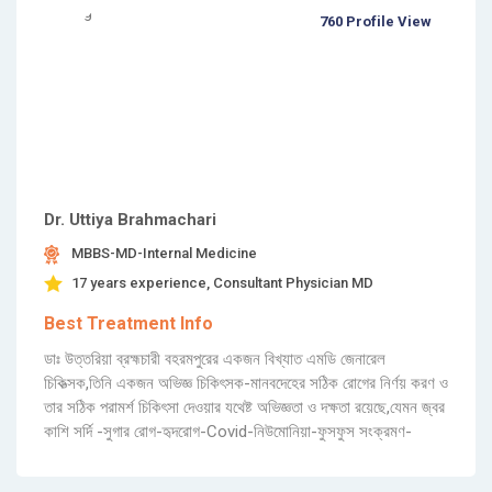
760 Profile View
Dr. Uttiya Brahmachari
MBBS-MD-Internal Medicine
17 years experience, Consultant Physician MD
Best Treatment Info
ডাঃ উত্তরিয়া ব্রহ্মচারী বহরমপুরের একজন বিখ্যাত এমডি জেনারেল
চিকিত্সক,তিনি একজন অভিজ্ঞ চিকিৎসক-মানবদেহের সঠিক রোগের নির্ণয় করণ ও
তার সঠিক পরামর্শ চিকিৎসা দেওয়ার যথেষ্ট অভিজ্ঞতা ও দক্ষতা রয়েছে,যেমন জ্বর
কাশি সর্দি -সুগার রোগ-হৃদরোগ-Covid-নিউমোনিয়া-ফুসফুস সংক্রমণ-