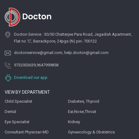
Docton Service : 30/50 Chatterjee Para Road, Jagadish Apartment,
Flat no ‘C’, Barrackpore, 24pgs (N) pin- 700122
doctonservice@gmail.com
,
help.docton@gmail.com
9732003639
,
9647999858
Download our app
VIEW BY DEPARTMENT
Child Specialist
Diabetes, Thyroid
Dental
Ear,Nose,Throat
Eye Specialist
Kidney
Consultant Physician MD
Gynaecology & Obstetrics