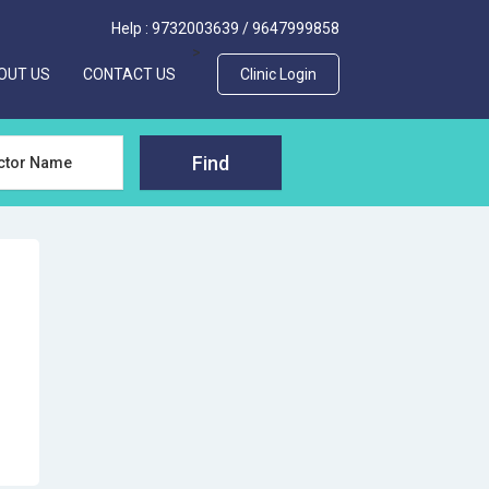
Help :
9732003639
/
9647999858
>
OUT US
CONTACT US
Clinic Login
Find