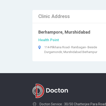
Clinic Address
Berhampore, Murshidabad
Health Point
114-Pilkhana Road- Ranibagan- Beside
Durgamondir, Murshidabad Berhampur
Docton Service : 30/50 Chatterjee Para Road