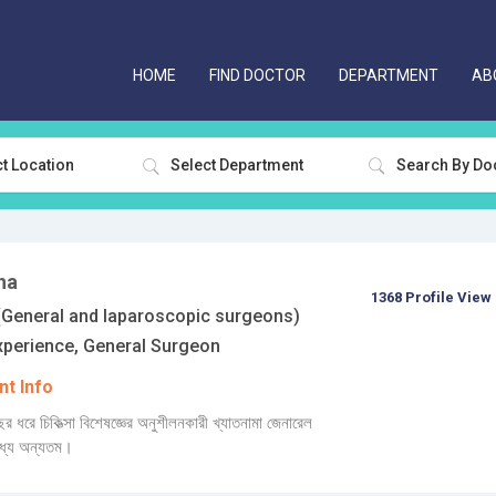
HOME
FIND DOCTOR
DEPARTMENT
AB
t Location
Select Department
ha
1368 Profile View
General and laparoscopic surgeons)
xperience, General Surgeon
t Info
বছর ধরে চিকিত্সা বিশেষজ্ঞের অনুশীলনকারী খ্যাতনামা জেনারেল
ধ্যে অন্যতম।