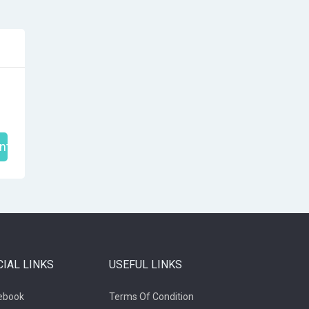
nt
CIAL LINKS
USEFUL LINKS
ebook
Terms Of Condition