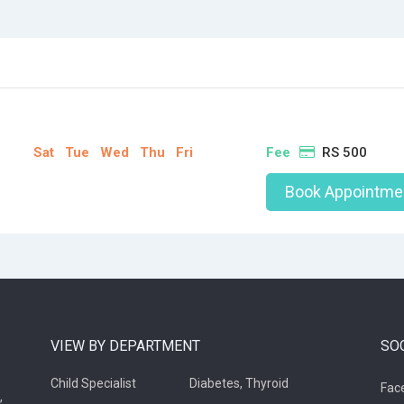
Sat
Tue
Wed
Thu
Fri
Fee
RS 500
Book Appointme
VIEW BY DEPARTMENT
SO
Child Specialist
Diabetes, Thyroid
Fac
,