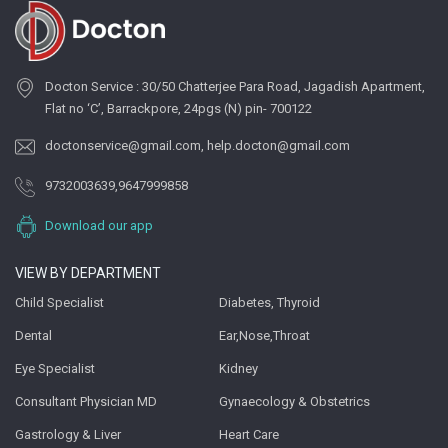
Docton Service : 30/50 Chatterjee Para Road, Jagadish Apartment,
Flat no ‘C’, Barrackpore, 24pgs (N) pin- 700122
doctonservice@gmail.com
,
help.docton@gmail.com
9732003639
,
9647999858
Download our app
VIEW BY DEPARTMENT
Child Specialist
Diabetes, Thyroid
Dental
Ear,Nose,Throat
Eye Specialist
Kidney
Consultant Physician MD
Gynaecology & Obstetrics
Gastrology & Liver
Heart Care