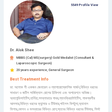
5549 Profile View
Dr. Alok Shee
MBBS (Cal) MS(surgery) Gold Medalist (Consultant &
Laparoscopic Surgeon)
20 years experience, General Surgeon
Best Treatment Info
ডা. অলোক শী একজন জেনারেল ও ল্যাপারোস্কোপিক সার্জন,বিভিন্ন ধরনের
সাধারণ ও জটিল সার্জিক্যাল রোগের চিকিৎসা এবং অপারেশনে অভিজ্ঞ।
অ্যাপেন্ডিসাইটিস,হার্নিয়া,গলব্লাডারে পাথর,প্যানক্রিয়াটাইটিস, পাকস্থলীর
আলসার,বিভিন্ন ধরনের ক্যান্সার ও টিউমার,পাইলস ফিস্টুলা,অ্যানাল
ফিশার,কোলন ও মলদ্বারের বিভিন্ন রোগ,স্তনের বিভিন্ন ধরনের টিউমার, সিস্ট