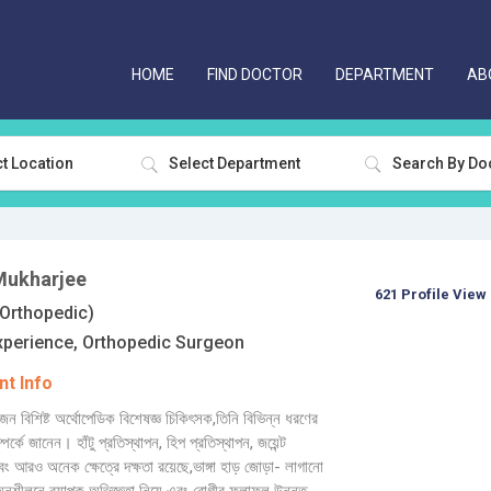
HOME
FIND DOCTOR
DEPARTMENT
AB
t Location
Select Department
Mukharjee
621 Profile View
rthopedic)
xperience, Orthopedic Surgeon
t Info
কজন বিশিষ্ট অর্থোপেডিক বিশেষজ্ঞ চিকিৎসক,তিনি বিভিন্ন ধরণের
পর্কে জানেন। হাঁটু প্রতিস্থাপন, হিপ প্রতিস্থাপন, জয়েন্ট
এবং আরও অনেক ক্ষেত্রে দক্ষতা রয়েছে,ভাঙ্গা হাড় জোড়া- লাগানো