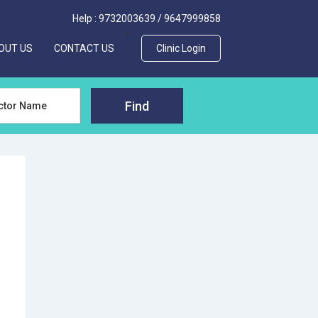
Help :
9732003639
/
9647999858
>
OUT US
CONTACT US
Clinic Login
Find