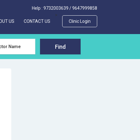
Help :
9732003639
/
9647999858
>
OUT US
CONTACT US
Clinic Login
Find