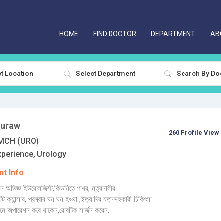
HOME
FIND DOCTOR
DEPARTMENT
AB
t Location
Select Department
auraw
260 Profile View
MCH (URO)
xperience, Urology
t Info
 অভিজ্ঞ ইউরোলজিস্ট,কিডনিতে পাথর, মূত্রনালীর
্টেট ক্যান্সার, প্রস্রাব ঘন ঘন হওয়া ,ইত্যাদির যত্নসহকারী চিকিৎসা
্যমে অপারেশন করে থাকেন,রোবটিক সার্জন করেন,