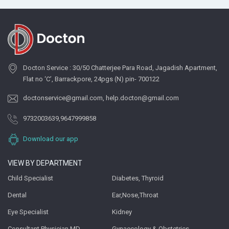
Docton Service : 30/50 Chatterjee Para Road, Jagadish Apartment,
Flat no ‘C’, Barrackpore, 24pgs (N) pin- 700122
doctonservice@gmail.com
,
help.docton@gmail.com
9732003639
,
9647999858
Download our app
VIEW BY DEPARTMENT
Child Specialist
Diabetes, Thyroid
Dental
Ear,Nose,Throat
Eye Specialist
Kidney
Consultant Physician MD
Gynaecology & Obstetrics