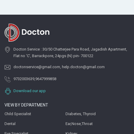
Docton Service : 30/50 Chatterjee Para Road, Jagadish Apartment,
Flat no ‘C’, Barrackpore, 24pgs (N) pin- 700122
doctonservice@gmail.com
,
help.docton@gmail.com
9732003639
,
9647999858
Download our app
VIEW BY DEPARTMENT
Child Specialist
Diabetes, Thyroid
Dental
Ear,Nose,Throat
Eye Specialist
Kidney