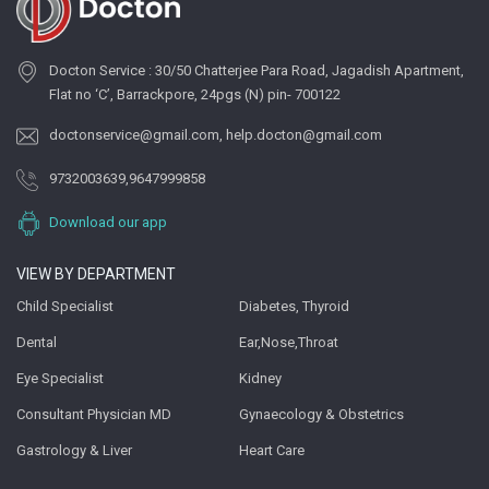
Docton Service : 30/50 Chatterjee Para Road, Jagadish Apartment,
Flat no ‘C’, Barrackpore, 24pgs (N) pin- 700122
doctonservice@gmail.com
,
help.docton@gmail.com
9732003639
,
9647999858
Download our app
VIEW BY DEPARTMENT
Child Specialist
Diabetes, Thyroid
Dental
Ear,Nose,Throat
Eye Specialist
Kidney
Consultant Physician MD
Gynaecology & Obstetrics
Gastrology & Liver
Heart Care