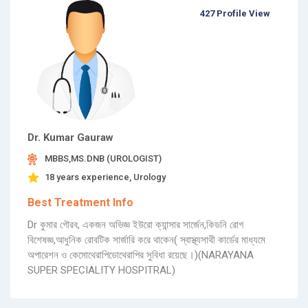
427 Profile View
Dr. Kumar Gauraw
MBBS,MS.DNB (UROLOGIST)
18 years experience, Urology
Best Treatment Info
Dr কুমার গৌরব, একজন অভিজ্ঞ ইউরো ক্যান্সার সার্জেন,কিডনি রোগ
বিশেষজ্ঞ,আধুনিক রোবটিক সার্জারি করে থাকেন( স্বাস্থ্যসাথী কার্ডের মাধ্যমে
অপারেশন ও কেমোথেরাপিডোথেরাপির সুবিধা রয়েছে।)(NARAYANA
SUPER SPECIALITY HOSPITRAL)