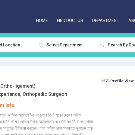
HOME
FIND DOCTOR
DEPARTMENT
AB
t Location
Select Department
l
1279 Profile View
Ortho-ligament)
xperience, Orthopedic Surgeon
t Info
ন অভিজ্ঞ অর্থোপেডিক ডাক্তার তিনি মানব দেহের অস্থি
্ঞ তিনি অস্থি রোগের উপরে অস্ত্রপ্রচার ও মেডিসিন নিয়ে পড়াশোনা
ে মানুষের চিকিৎসা করছেন ,যারা অস্থি রোগ সমস্যায় ভুগছেন হাড়