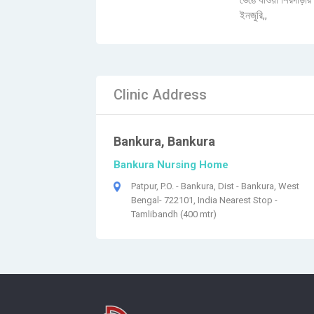
ভেঙে যাওয়া শিরদাঁড়ার 
ইনজুরি,,
Clinic Address
Bankura, Bankura
Bankura Nursing Home
Patpur, P.O. - Bankura, Dist - Bankura, West
Bengal- 722101, India Nearest Stop -
Tamlibandh (400 mtr)