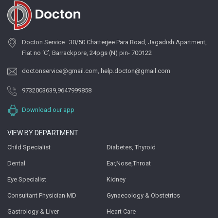
Docton Service : 30/50 Chatterjee Para Road, Jagadish Apartment,
Flat no ‘C’, Barrackpore, 24pgs (N) pin- 700122
doctonservice@gmail.com
,
help.docton@gmail.com
9732003639
,
9647999858
Download our app
VIEW BY DEPARTMENT
Child Specialist
Diabetes, Thyroid
Dental
Ear,Nose,Throat
Eye Specialist
Kidney
Consultant Physician MD
Gynaecology & Obstetrics
Gastrology & Liver
Heart Care