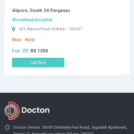
Alipore, South 24 Parganas
Woodlandshospital
8/5, Alipore Road, Kolkata – 700 027
Mon
Wed
Fee
RS 1200
Call Now
Docton Service : 30/50 Chatterjee Para Road, Jagadish Apartment,
Flat no ‘C’, Barrackpore, 24pgs (N) pin- 700122