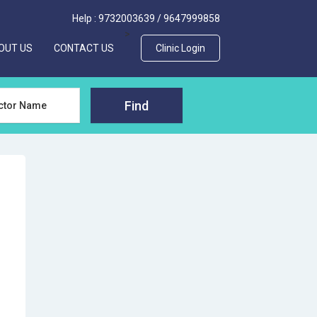
Help :
9732003639
/
9647999858
>
OUT US
CONTACT US
Clinic Login
Find