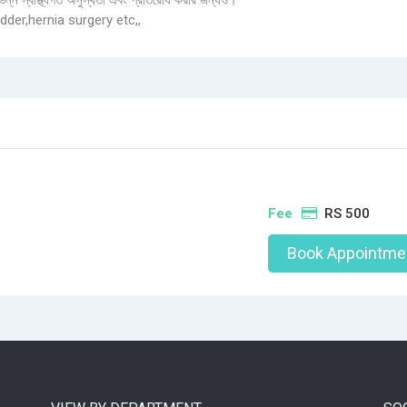
িভিন্ন স্বাস্থ্যগত অসুস্থতা এবং প্রতিরোধ করার জন্যও।
dder,hernia surgery etc,,
Fee
RS 500
Book Appointme