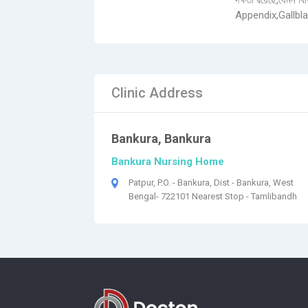
দক্ষতা রয়েছে,যেমন ব
Appendix,Gallbla
Clinic Address
Bankura, Bankura
Bankura Nursing Home
Patpur, P.O. - Bankura, Dist - Bankura, West
Bengal- 722101 Nearest Stop - Tamlibandh