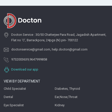
Docton Service : 30/50 Chatterjee Para Road, Jagadish Apartment,
Flat no ‘C’, Barrackpore, 24pgs (N) pin- 700122
doctonservice@gmail.com
,
help.docton@gmail.com
9732003639
,
9647999858
Download our app
VIEW BY DEPARTMENT
Child Specialist
Diabetes, Thyroid
Dental
Ear,Nose,Throat
Eye Specialist
Kidney