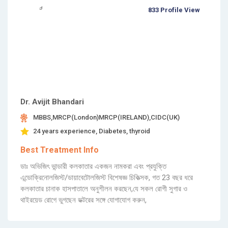
833 Profile View
Dr. Avijit Bhandari
MBBS,MRCP(London)MRCP(IRELAND),CIDC(UK)
24 years experience, Diabetes, thyroid
Best Treatment Info
ডাঃ অভিজিৎ ভান্ডারী কলকাতার একজন নামকরা এবং প্রযুক্তি
এন্ডোক্রিনোলজিস্ট/ডায়াবেটোলজিস্ট বিশেষজ্ঞ চিকিত্সক, গত 23 বছর ধরে
কলকাতার চানাক হাসপাতালে অনুশীলন করছেন,যে সকল রোগী সুগার ও
থাইরয়েড রোগে ভুগছেন ডক্টরের সঙ্গে যোগাযোগ করুন,