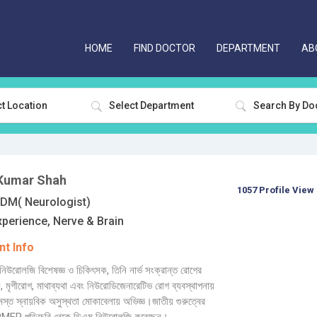
HOME
FIND DOCTOR
DEPARTMENT
AB
t Location
Select Department
 Kumar Shah
1057 Profile View
M( Neurologist)
xperience, Nerve & Brain
t Info
হ নিউরোলজি বিশেষজ্ঞ ও চিকিৎসক, তিনি নার্ভ সংক্রান্ত রোগের
ক, মৃগীরোগ, মাথাব্যথা এবং নিউরোডিজেনারেটিভ রোগ ব্যবস্থাপনায়
মস্ত স্নায়বিক অসুস্থতা মোকাবেলায় অভিজ্ঞ।জাতীয় গুরুত্বের