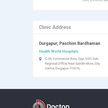
একটি ইনস্টিটিউট JI
Clinic Address
Durgapur, Paschim Bardhaman
Health World Hospitals
C-49, Commercial Area, Opp. ESIC Sub-
Regional Office, Near Gandhi More, City
Centre, Durgapur-713216,