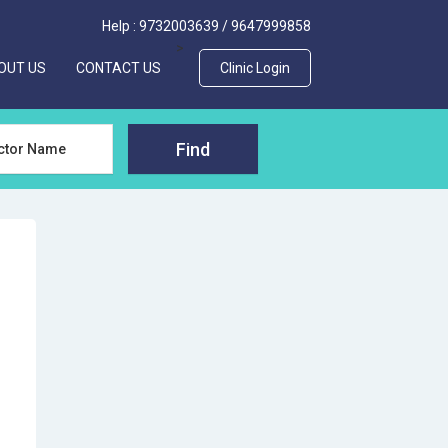
Help :
9732003639
/
9647999858
>
OUT US
CONTACT US
Clinic Login
Find