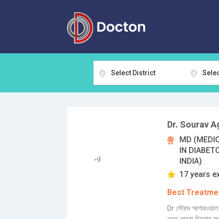
Select District
Selec
Dr. Sourav A
MD (MEDIC
IN DIABET
INDIA)
17 years e
Best Treatmen
Dr সৌরভ আগারওয়াল 