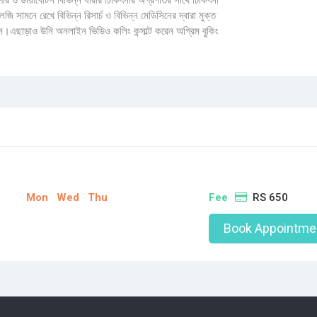
ুগার ও ডায়াবেটিস বিভিন্ন ধারার চিকিৎসার অগ্রগতির সাথে চিকিৎসা
ি সামনে রেখে বিভিন্ন রিসার্চ ও বিভিন্ন মেডিসিনের দ্বারা মুক্ত
ছেন।এছাড়াও উনি অনলাইন ভিডিও কলিং কন্সাল্ট করেন অগ্রিম বুকিং
Mon
Wed
Thu
Fee
RS 650
Book Appointme