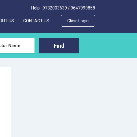
Help :
9732003639
/
9647999858
>
OUT US
CONTACT US
Clinic Login
Find