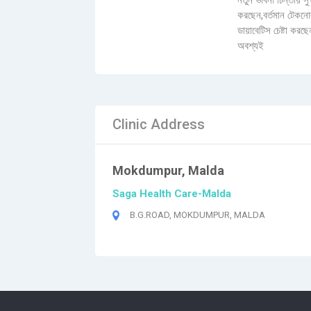
নতুন ভাবনা চিন্তায় স
করছেন,বর্তমান টেকনোলজ
ডায়াবেটিস চেষ্টা কর
অবশ্যই
Clinic Address
Mokdumpur, Malda
Saga Health Care-Malda
B.G.ROAD, MOKDUMPUR, MALDA