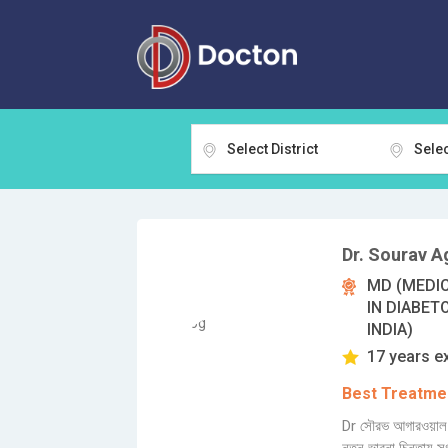
Select District
Selec
Dr. Sourav A
MD (MEDIC
IN DIABET
INDIA)
17 years e
Best Treatmen
Dr সৌরভ আগারওয়াল 