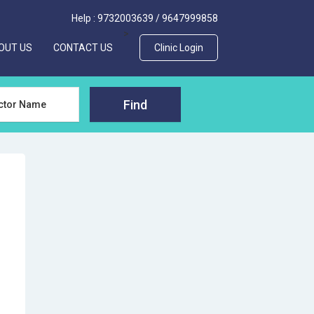
Help :
9732003639
/
9647999858
>
OUT US
CONTACT US
Clinic Login
Find