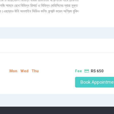
ুগার ও ডায়াবেটিস বিভিন্ন ধারার চিকিৎসার অগ্রগতির সাথে চিকিৎসা
ি সামনে রেখে বিভিন্ন রিসার্চ ও বিভিন্ন মেডিসিনের দ্বারা মুক্ত
ছেন।এছাড়াও উনি অনলাইন ভিডিও কলিং কন্সাল্ট করেন অগ্রিম বুকিং
Mon
Wed
Thu
Fee
RS 650
Book Appointme