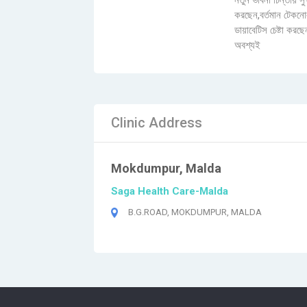
নতুন ভাবনা চিন্তায় স
করছেন,বর্তমান টেকনোলজ
ডায়াবেটিস চেষ্টা কর
অবশ্যই
Clinic Address
Mokdumpur, Malda
Saga Health Care-Malda
B.G.ROAD, MOKDUMPUR, MALDA