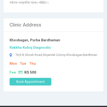
সর্বশেষ অগ্রগতির সাথেও পরিচিত।
Clinic Address
Khosbagan, Purba Bardhaman
Rakkha Koboj Diagnostic
76,R B Ghosh Road,Shyamlal Colony-Khosbagan,Bardhman
Mon
Tue
Thu
Fee
RS 500
Book Appointment