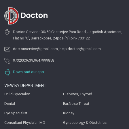
Docton Service : 30/50 Chatterjee Para Road, Jagadish Apartment,
Flat no ‘C’, Barrackpore, 24pgs (N) pin- 700122
doctonservice@gmail.com
,
help.docton@gmail.com
9732003639
,
9647999858
Download our app
VIEW BY DEPARTMENT
Child Specialist
Diabetes, Thyroid
Dental
Ear,Nose,Throat
Eye Specialist
Kidney
Consultant Physician MD
Gynaecology & Obstetrics