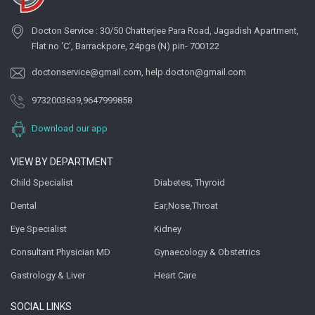
Docton Service : 30/50 Chatterjee Para Road, Jagadish Apartment,
Flat no ‘C’, Barrackpore, 24pgs (N) pin- 700122
doctonservice@gmail.com
,
help.docton@gmail.com
9732003639
,
9647999858
Download our app
VIEW BY DEPARTMENT
Child Specialist
Diabetes, Thyroid
Dental
Ear,Nose,Throat
Eye Specialist
Kidney
Consultant Physician MD
Gynaecology & Obstetrics
Gastrology & Liver
Heart Care
SOCIAL LINKS