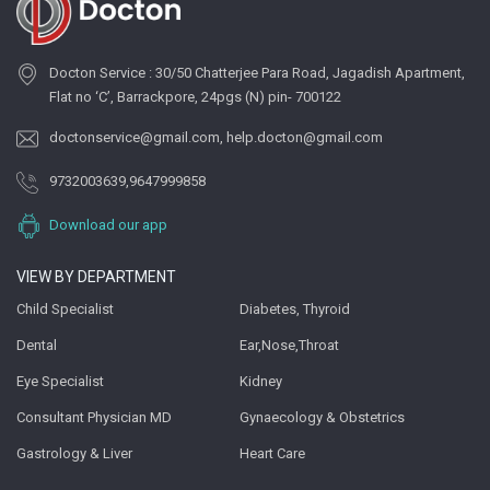
Docton Service : 30/50 Chatterjee Para Road, Jagadish Apartment,
Flat no ‘C’, Barrackpore, 24pgs (N) pin- 700122
doctonservice@gmail.com
,
help.docton@gmail.com
9732003639
,
9647999858
Download our app
VIEW BY DEPARTMENT
Child Specialist
Diabetes, Thyroid
Dental
Ear,Nose,Throat
Eye Specialist
Kidney
Consultant Physician MD
Gynaecology & Obstetrics
Gastrology & Liver
Heart Care