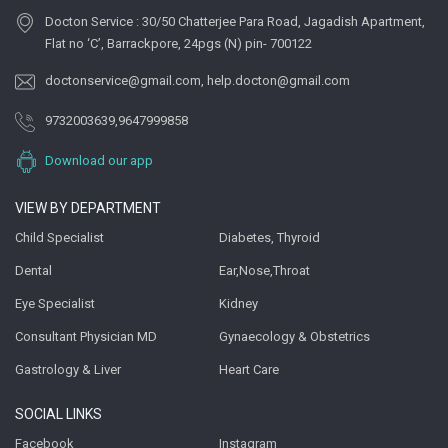
Docton Service : 30/50 Chatterjee Para Road, Jagadish Apartment,
Flat no ‘C’, Barrackpore, 24pgs (N) pin- 700122
doctonservice@gmail.com
,
help.docton@gmail.com
9732003639
,
9647999858
Download our app
VIEW BY DEPARTMENT
Child Specialist
Diabetes, Thyroid
Dental
Ear,Nose,Throat
Eye Specialist
Kidney
Consultant Physician MD
Gynaecology & Obstetrics
Gastrology & Liver
Heart Care
SOCIAL LINKS
Facebook
Instagram