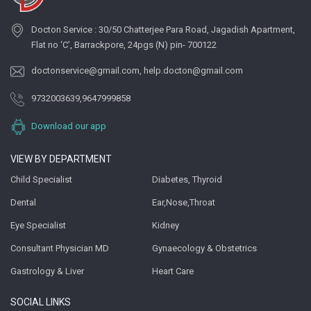
Docton Service : 30/50 Chatterjee Para Road, Jagadish Apartment,
Flat no ‘C’, Barrackpore, 24pgs (N) pin- 700122
doctonservice@gmail.com
,
help.docton@gmail.com
9732003639
,
9647999858
Download our app
VIEW BY DEPARTMENT
Child Specialist
Diabetes, Thyroid
Dental
Ear,Nose,Throat
Eye Specialist
Kidney
Consultant Physician MD
Gynaecology & Obstetrics
Gastrology & Liver
Heart Care
SOCIAL LINKS