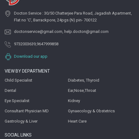
Docton Service : 30/50 Chatterjee Para Road, Jagadish Apartment,
Flat no ‘C’, Barrackpore, 24pgs (N) pin- 700122
doctonservice@gmail.com
,
help.docton@gmail.com
9732003639
,
9647999858
Download our app
VIEW BY DEPARTMENT
Child Specialist
Diabetes, Thyroid
Dental
Ear,Nose,Throat
Eye Specialist
Kidney
Consultant Physician MD
Gynaecology & Obstetrics
Gastrology & Liver
Heart Care
SOCIAL LINKS