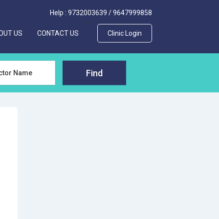
Help :
9732003639
/
9647999858
>
OUT US
CONTACT US
Clinic Login
Find