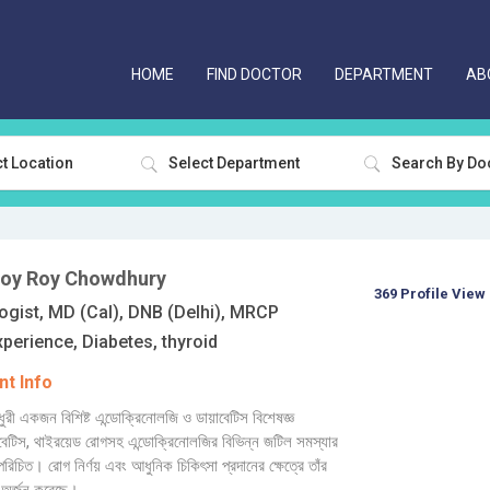
HOME
FIND DOCTOR
DEPARTMENT
AB
t Location
Select Department
ujoy Roy Chowdhury
369 Profile View
ogist, MD (Cal), DNB (Delhi), MRCP
xperience, Diabetes, thyroid
t Info
ধুরী একজন বিশিষ্ট এন্ডোক্রিনোলজি ও ডায়াবেটিস বিশেষজ্ঞ
বেটিস, থাইরয়েড রোগসহ এন্ডোক্রিনোলজির বিভিন্ন জটিল সমস্যার
পরিচিত। রোগ নির্ণয় এবং আধুনিক চিকিৎসা প্রদানের ক্ষেত্রে তাঁর