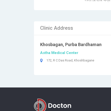
দক্ষতা রোগীদের আস্থ
Clinic Address
Khosbagan, Purba Bardhaman
Astha Medical Center
172, R C Das Road, Khoshbagane