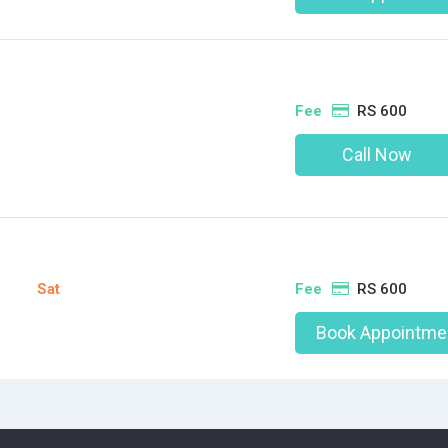
Fee
RS 600
Call Now
Sat
Fee
RS 600
i
Book Appointme