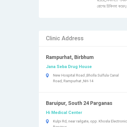
রয়েছে,কিডনিতে পাথর-
রোগের চিকিৎসা করেন,গ
Clinic Address
Rampurhat, Birbhum
Jana Seba Drug House
New Hospital Road ,Bholla Sulfula Canal
Road, Rampurhat ,NH-14
Baruipur, South 24 Parganas
Hi Medical Center
Kulpi Rd, near railgate, opp. Khosla Electronic
Baruipur,