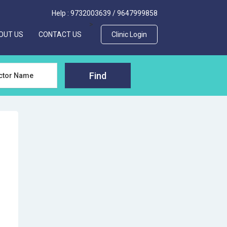
Help :
9732003639
/
9647999858
>
OUT US
CONTACT US
Clinic Login
Find