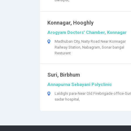
Konnagar, Hooghly
Arogyam Doctors' Chamber, Konnagar
Madhuban City, Naity Road Near Konnagar
Railway Station, Nabagram, Sonar bangal
Resturent
Suri, Birbhum
Annapurna Sebayani Polyclinic
Laldighi para-Near Old Firebrigade office-Sur
sadar hospital,