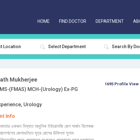
HOME
FIND DOCTOR
DEPARTMENT
AB
t Location
Select Department
nath Mukherjee
1695 Profile View
MS-(FMAS) MCH-(Urology) Ex-PG
xperience, Urology
t Info
জি কলকাতার একজন বিখ্যাত আধুনিক ইউরোলজি রোগ সার্জন বিশেষজ্ঞ
েপাশের জেলাগুলিতে মূত্র রোগের চিকিৎসা সুনাম